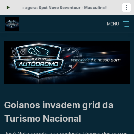
cando agora: Spot Novo Seventour - Masculino
Rock'n Roll com Radi
MENU
Goianos invadem grid da
Turismo Nacional
José Neto aponta que evolução técnica dos carros