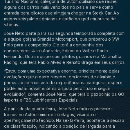
Turismo Nacional, categoria de automobilismo que reúne
alguns dos carros mais vendidos no país e serve como
entrada para pilotos que almejam chegar na Stock Car. Ao
menos seis pilotos goianos estarão no grid em busca de
vitórias.
José Neto parte para sua segunda temporada completa com
a equipe goiana Brandão Motorsport, que preparou o VW
Polo para a competição. Ele terá a companhia dos
conterrâneos Jairo Andrade, Edson do Valle e Paulo
Fernando. Outra equipe com pilotos goianos é a Maranatha
Racing, que terá Pablo Alves e Renato Braga em seus carros.
“Estou com uma expectativa enorme, principalmente pelas
evoluções que o carro recebeu em termos de câmbio e
pneus. Já com um ano de experiência na categoria, espero
poder estar novamente na disputa pelo título e seguir
evoluindo”, comenta José Neto, que terá o patrocínio da GO
Imports e FBS Lubrificantes Especiais.
A partir desta quarta-feira, José Neto fará os primeiros
treinos no Autódromo de Interlagos, visando o
aperfeiçoamento técnico. Na sexta-feira, acontece a sessão
de classificação, indicando a posição de largada para a