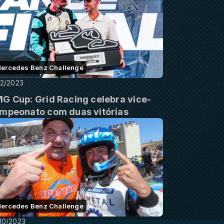
ercedes Benz Challenge
12/2023
G Cup: Grid Racing celebra vice-
mpeonato com duas vitórias
ercedes Benz Challenge
10/2023