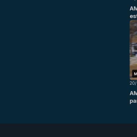
AM
es
M
20
AM
pa