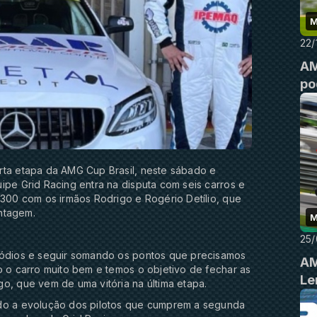
M
22/
AM
po
rta etapa da AMG Cup Brasil, neste sábado e
ipe Grid Racing entra na disputa com seis carros e
C300 com os irmãos Rodrigo e Rogério Detílio, que
ntagem.
M
25/
pódios e seguir somando os pontos que precisamos
AM
o o carro muito bem e temos o objetivo de fechar as
Le
o, que vem de uma vitória na última etapa.
ado a evolução dos pilotos que cumprem a segunda