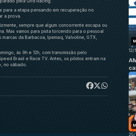
parado pela Grid Racing.
ai para a etapa pensando em recuperação no
r a prova.
felizmente, sempre que algum concorrente escapa ou
ima. Mas vamos para pista torcendo para o pessoal
as marcas da Barbacoa, Ipemaq, Valvoline, GTX,
M
12/
mingo, às 9h e 12h, com transmissão pelo
eed Brasil e Race TV. Antes, os pilotos entram na
AM
io, no sábado.
ca
M
25/