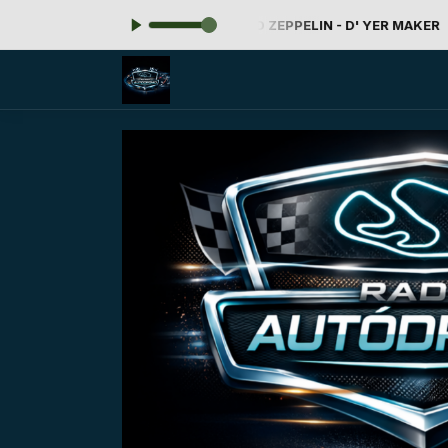
ocando agora: 163 - LED ZEPPELIN - D' YER MAKER
Rock