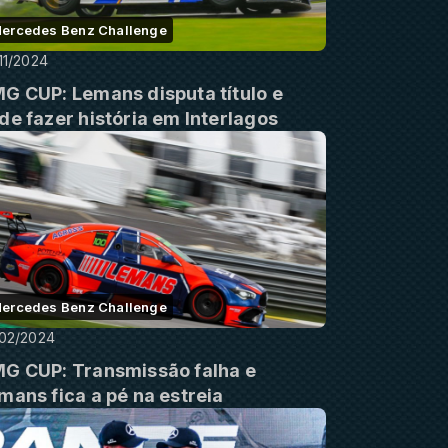
ercedes Benz Challenge
11/2024
G CUP: Lemans disputa título e
de fazer história em Interlagos
ercedes Benz Challenge
02/2024
G CUP: Transmissão falha e
mans fica a pé na estreia