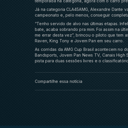
temporada na categoria, agora com o carro pre
Já na categoria CLA45AMG, Alexandre Dante v
campeonato e, pelo menos, conseguir completa
“Tenho servido de alvo nas últimas etapas. In
bate, acaba sobrando pra mim. Foi assim na últ
me errar desta vez”, brincou o piloto que tem 
Raven, King Tony e Jovem Pan em seu carro.
As corridas da AMG Cup Brasil acontecem no do
Bandsports, Jovem Pan News TV, Canais High Sp
pista para duas sessões livres e o classificatór
Compartilhe essa notícia