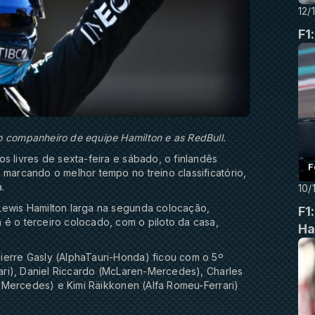
12/
F1
o companheiro de equipe Hamilton e as RedBull.
s livres de sexta-feira e sábado, o finlandês
F
 marcando o melhor tempo no treino classificatório,
.
10/
Lewis Hamilton larga na segunda colocação,
F1
é o terceiro colocado, com o piloto da casa,
Ha
ierre Gasly (AlphaTauri-Honda) ficou com o 5º
rari), Daniel Riccardo (McLaren-Mercedes), Charles
in-Mercedes) e Kimi Räikkonen (Alfa Romeu-Ferrari)