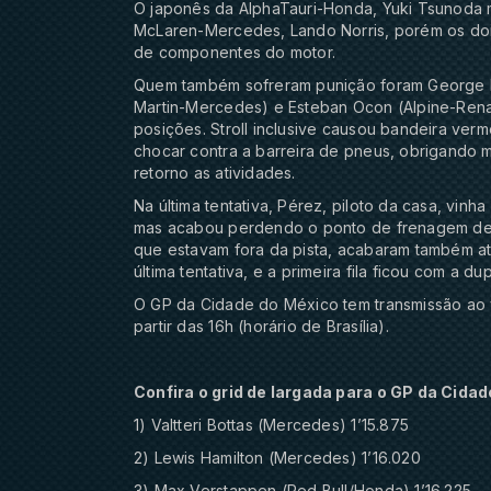
O japonês da AlphaTauri-Honda, Yuki Tsunoda 
McLaren-Mercedes, Lando Norris, porém os dois
de componentes do motor.
Quem também sofreram punição foram George Ru
Martin-Mercedes) e Esteban Ocon (Alpine-Renau
posições. Stroll inclusive causou bandeira verme
chocar contra a barreira de pneus, obrigando
retorno as atividades.
Na última tentativa, Pérez, piloto da casa, vinh
mas acabou perdendo o ponto de frenagem devi
que estavam fora da pista, acabaram também a
última tentativa, e a primeira fila ficou com a d
O GP da Cidade do México tem transmissão ao 
partir das 16h (horário de Brasília).
Confira o grid de largada para o GP da Cidad
1) Valtteri Bottas (Mercedes) 1’15.875
2) Lewis Hamilton (Mercedes) 1’16.020
3) Max Verstappen (Red Bull/Honda) 1’16.225