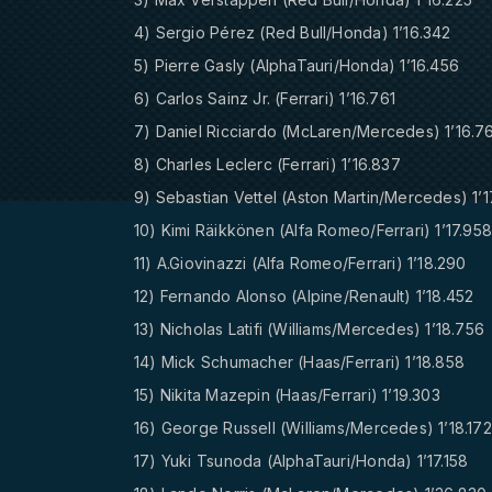
4) Sergio Pérez (Red Bull/Honda) 1’16.342
5) Pierre Gasly (AlphaTauri/Honda) 1’16.456
6) Carlos Sainz Jr. (Ferrari) 1’16.761
7) Daniel Ricciardo (McLaren/Mercedes) 1’16.7
8) Charles Leclerc (Ferrari) 1’16.837
9) Sebastian Vettel (Aston Martin/Mercedes) 1’1
10) Kimi Räikkönen (Alfa Romeo/Ferrari) 1’17.95
11) A.Giovinazzi (Alfa Romeo/Ferrari) 1’18.290
12) Fernando Alonso (Alpine/Renault) 1’18.452
13) Nicholas Latifi (Williams/Mercedes) 1’18.756
14) Mick Schumacher (Haas/Ferrari) 1’18.858
15) Nikita Mazepin (Haas/Ferrari) 1’19.303
16) George Russell (Williams/Mercedes) 1’18.172
17) Yuki Tsunoda (AlphaTauri/Honda) 1’17.158