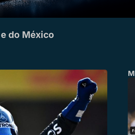
de do México
M
F