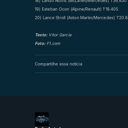
18) Lando Norris (McLaren/Mercedes) 1’36.830
19) Esteban Ocon (Alpine/Renault) 1’18.405
20) Lance Stroll (Aston Martin/Mercedes) 1’20.
Texto:
Vitor Garcia
Foto:
F1.com
Compartilhe essa notícia