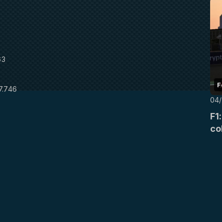
63
F
7.746
04/
8
F1
co