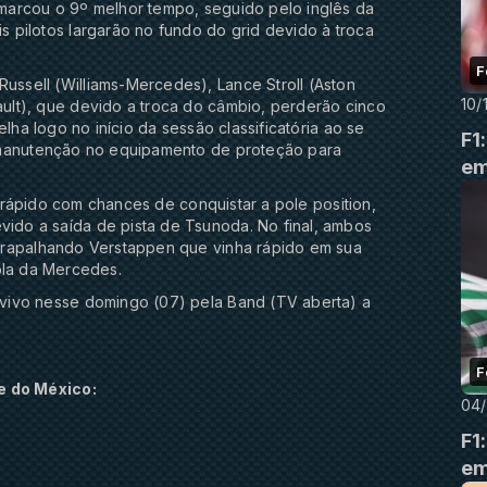
marcou o 9º melhor tempo, seguido pelo inglês da
 pilotos largarão no fundo do grid devido à troca
F
ssell (Williams-Mercedes), Lance Stroll (Aston
10/
lt), que devido a troca do câmbio, perderão cinco
lha logo no início da sessão classificatória ao se
F1
 manutenção no equipamento de proteção para
em
a rápido com chances de conquistar a pole position,
do a saída de pista de Tsunoda. No final, ambos
trapalhando Verstappen que vinha rápido em sua
upla da Mercedes.
vivo nesse domingo (07) pela Band (TV aberta) a
F
e do México:
04/
F1
em