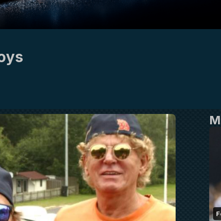
Boys
M
F