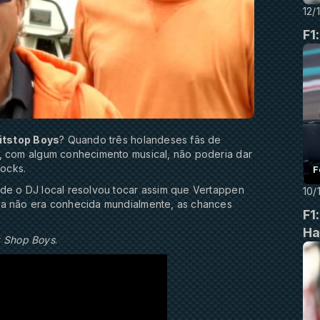
12/
F1
itstop Boys
? Quando três holandeses fâs de
m, com algum conhecimento musical, não poderia dar
ocks.
F
nde o DJ local resolvou tocar assim que Vertappen
10/
da não era conhecida mundialmente, as chances
F1
Ha
t Shop Boys
.