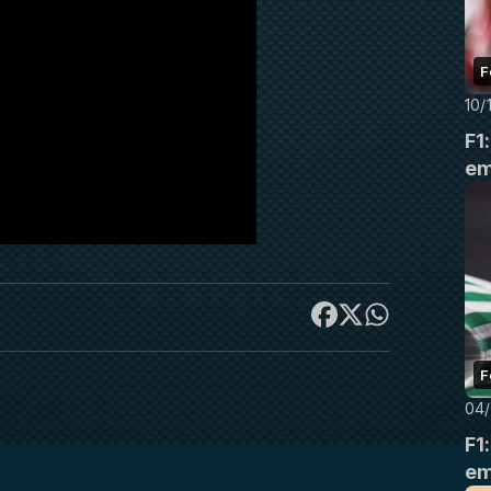
F
10/
F1
em
F
04/
F1
em