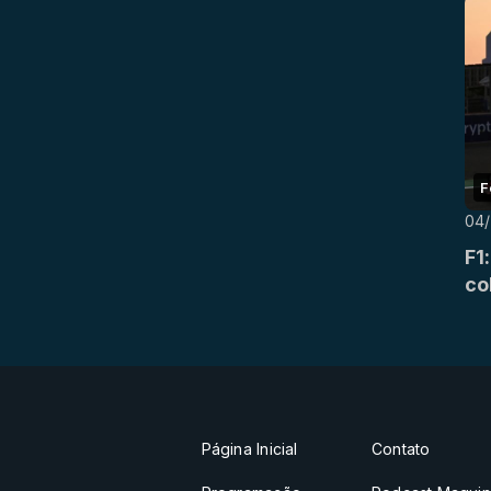
F
04/
F1
co
Página Inicial
Contato