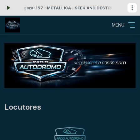
cando agora: 157 - METALLICA - SEEK AND DESTROY
Rock'n Roll co
MENU
Locutores